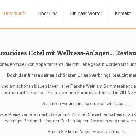
Unterkunft
Über Uns
Εin paar Wörter
Kontakt
rluxuriöses Hotel mit Wellness-Anlagen… Resta
chönes Komplex von Appartements, die mit Liebe gebaut worden sind und
Doch damit man seinen schönsten Urlaub verbringt, braucht man
ur und am schönen blauen Meer… eine Flasche Wein am Sommerabend auf
das man sich selbst bei einem schönen Sommeraufenthalt in VILLA XE
So fühlen wir uns und so drücken wir es aus…..
nsere Preise
variieren
nach Saison und
Zimmer Sie sich entscheiden
zu 
wichtiger Bestandteil bei der Gestaltung der Preis sein wird und wie l
Haben Sie keine Angst
, etwas zu
fragen.