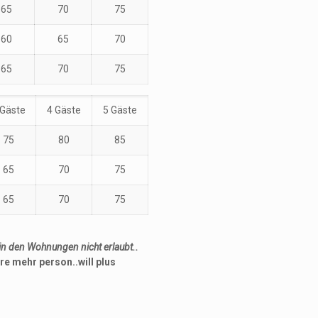
65
70
75
60
65
70
65
70
75
 Gäste
4 Gäste
5 Gäste
75
80
85
65
70
75
65
70
75
in den Wohnungen nicht erlaubt..
ere
mehr
person..will
plus