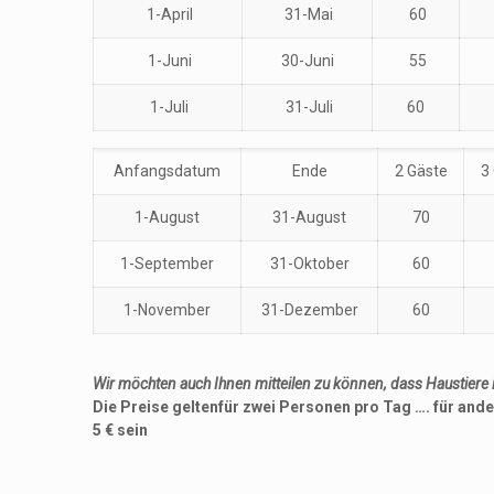
1-April
31-Mai
60
1-Juni
30-Juni
55
1-Juli
31-Juli
60
Anfangsdatum
Ende
2 Gäste
3
1-August
31-August
70
1-September
31-Oktober
60
1-November
31-Dezember
60
Wir möchten auch Ihnen mitteilen zu können, dass Haustiere 
Die Preise gelten
für zwei Personen pro
Tag ….
für and
5
€
sein