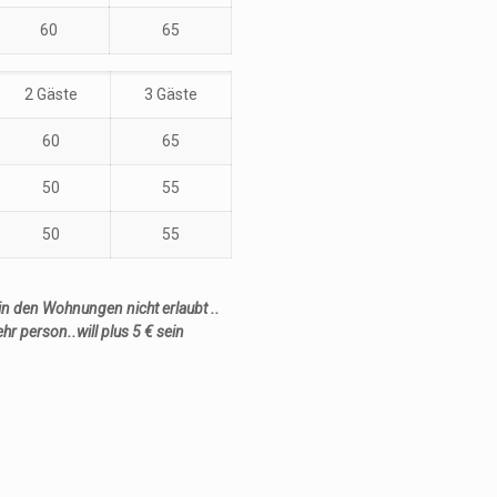
60
65
2 Gäste
3 Gäste
60
65
50
55
50
55
in den Wohnungen nicht erlaubt ..
hr
person..will
plus 5
€
sein