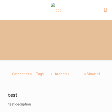
Categories
Tags
Authors
Show all
test
test decription