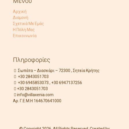
Μενού
Αρχική
Διαμονή
Σχετικά Με Εμάς
Η Πόλη Μας
Επικοινωνία
Πληροφορίες
Σωπάτα – Διασκάρι – 72300 , Σητεία Κρήτης
+30 2843051703
+30 6945853073 , +30 6947137256
+30 2843051703
info@villaxenia.com
Αρ. Γ.Ε.Μ.Η 164670641000
© Copyright 2026. All Rights Reserved. Created by